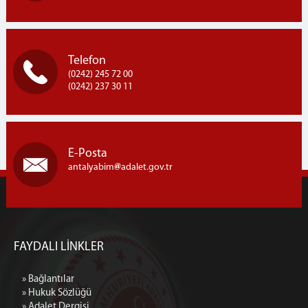
Telefon
(0242) 245 72 00
(0242) 237 30 11
E-Posta
antalyabim
adalet.gov.tr
FAYDALI LİNKLER
» Bağlantılar
» Hukuk Sözlüğü
» Adalet Dergisi