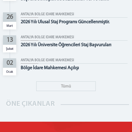
Vergi Mahkemeleri
ANTALYA BÖLGE İDARE MAHKEMESİ
BİRİMLER
26
2026 Yılı Ulusal Staj Programı Güncellenmiştir.
İdari İşler Müdürlüğü
Mart
Ön Büro ( Vezne- Tarama)
ANTALYA BÖLGE İDARE MAHKEMESİ
13
Bilgi İşlem Bürosu
2026 Yılı Üniversite Öğrencileri Staj Başvuruları
Şubat
Medya İletişim Bürosu
MÜLHAKATLAR
ANTALYA BÖLGE İDARE MAHKEMESİ
02
Bölge İdare Mahkemesi Açılışı
Isparta 1. İdare Mahkemesi
Ocak
Isparta 2. İdare Mahkemesi
Tümü
İLETİŞİM
ÖNE ÇIKANLAR