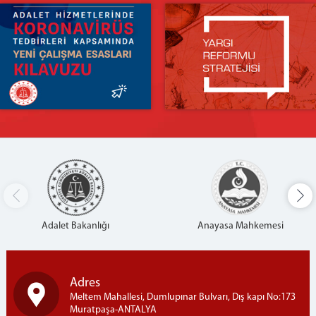
Adalet Bakanlığı
Anayasa Mahkemesi
Adres
Meltem Mahallesi, Dumlupınar Bulvarı, Dış kapı No:173
Muratpaşa-ANTALYA